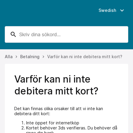
expand_more
Swedish
search
Alla
Betalning
Varför kan ni inte debitera mitt kort?
keyboard_arrow_right
keyboard_arrow_right
Varför kan ni inte
debitera mitt kort?
Det kan finnas olika orsaker till att vi inte kan
debitera ditt kort:
Inte öppet för internetköp
Kortet behöver 3ds verifieras. Du behöver då
ringa din bank