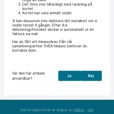
Det finns inte tillräckligt med täckning på
kortet
Kortet kan vara anmält stulet
Vi kan dessutom inte debitera ditt betalkort om vi
redan testat 4 gånger. Efter 4:e
debiteringsförsöket skickar vi automatiskt ut en
faktura via mail.
Har du fått ett Inkassokrav från vår
samarbetspartner SVEA Inkasso behöver du
kontakta dom.
Var den här artikeln
Ja
Nej
användbar?
Detta hjälpcenter är skapat av
ImBox
-
Om