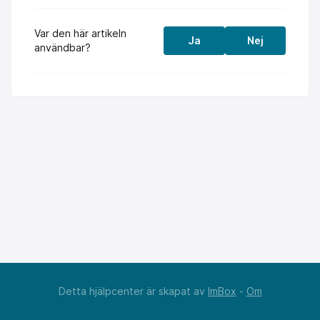
Var den här artikeln
Ja
Nej
användbar?
Detta hjälpcenter är skapat av
ImBox
-
Om