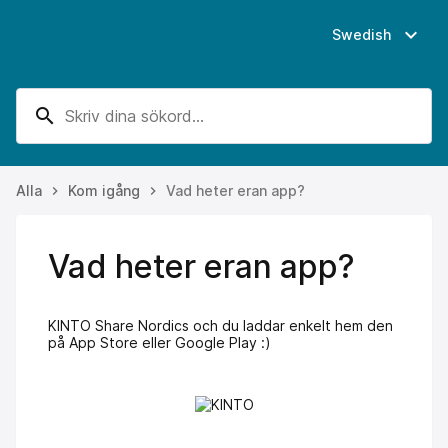
expand_more
Swedish
search
Alla
Kom igång
Vad heter eran app?
keyboard_arrow_right
keyboard_arrow_right
Vad heter eran app?
KINTO Share Nordics och du laddar enkelt hem den
på App Store eller Google Play :)