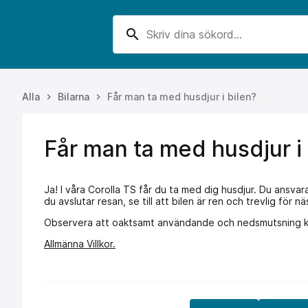
search
Alla
Bilarna
Får man ta med husdjur i bilen?
keyboard_arrow_right
keyboard_arrow_right
Får man ta med husdjur i 
Ja! I våra Corolla TS får du ta med dig husdjur. Du ansvar
du avslutar resan, se till att bilen är ren och trevlig för 
Observera att oaktsamt användande och nedsmutsning kan 
Allmänna Villkor.