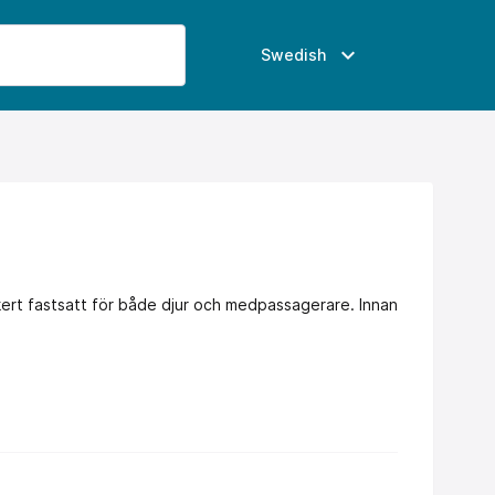
expand_more
Swedish
säkert fastsatt för både djur och medpassagerare. Innan