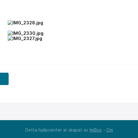
Detta hjälpcenter är skapat av
ImBox
-
Om