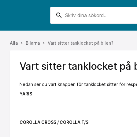
search
Alla
Bilarna
Vart sitter tanklocket på bilen?
keyboard_arrow_right
keyboard_arrow_right
Vart sitter tanklocket på 
Nedan ser du vart knappen för tanklocket sitter för respe
YARIS
COROLLA CROSS / COROLLA T/S