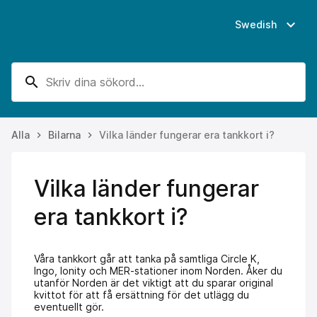
expand_more
Swedish
search
Alla
Bilarna
Vilka länder fungerar era tankkort i?
keyboard_arrow_right
keyboard_arrow_right
Vilka länder fungerar
era tankkort i?
Våra tankkort går att tanka på samtliga Circle K,
Ingo, Ionity och MER-stationer inom Norden. Åker du
utanför Norden är det viktigt att du sparar original
kvittot för att få ersättning för det utlägg du
eventuellt gör.