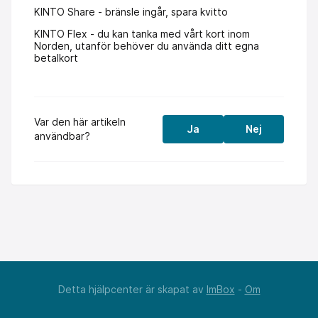
KINTO Share - bränsle ingår, spara kvitto
KINTO Flex - du kan tanka med vårt kort inom
Norden, utanför behöver du använda ditt egna
betalkort
Var den här artikeln
Ja
Nej
användbar?
Detta hjälpcenter är skapat av
ImBox
-
Om