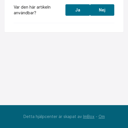
Var den här artikeln
Ja
Nej
användbar?
Detta hjälpcenter är skapat av
ImBox
-
Om