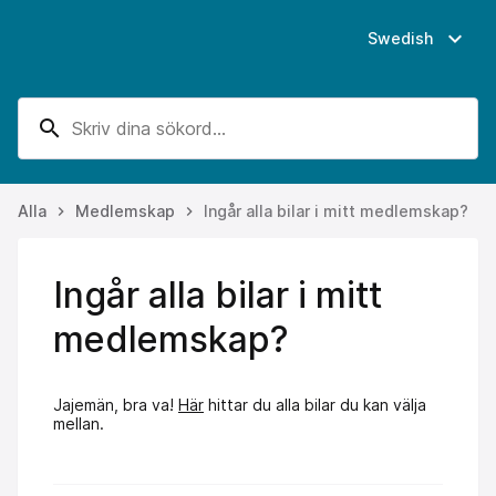
expand_more
Swedish
search
Alla
Medlemskap
Ingår alla bilar i mitt medlemskap?
keyboard_arrow_right
keyboard_arrow_right
Ingår alla bilar i mitt
medlemskap?
Jajemän, bra va!
Här
hittar du alla bilar du kan välja
mellan.